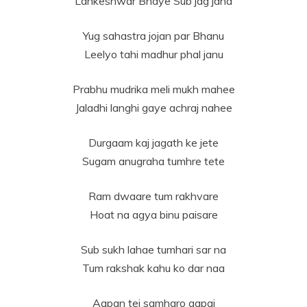
Lankeshwar Bhaye Sub jag jana
Yug sahastra jojan par Bhanu
Leelyo tahi madhur phal janu
Prabhu mudrika meli mukh mahee
Jaladhi langhi gaye achraj nahee
Durgaam kaj jagath ke jete
Sugam anugraha tumhre tete
Ram dwaare tum rakhvare
Hoat na agya binu paisare
Sub sukh lahae tumhari sar na
Tum rakshak kahu ko dar naa
Aapan tej samharo aapai