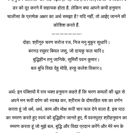
डर
को
दूर
करने
में
सहायक
होता
है
लेकिन
क्या
आपने
कभी
हनुमान
.
चालीसा
के
प्रत्येक
अक्षर
का
अर्थ
समझा
है
यदि
नहीं
तो
आईए
जानने
की
?
,
कोशिश
करते
हैं
.
———————-
दोहा
श्रीगुरु
चरण
सरोज
रज
निज
मनु
मुकुर
सुधारि।
:
,
बरनउ
रघुवर
बिमल
जसु
जो
दायकु
फल
चारि॥
,
बुद्धिहीन
तनु
जानिके
सुमिरौं
पवन
कुमार।
,
बल
बुधि
विद्या
देहु
मोहि
हरहु
कलेश
विकार॥
,
अर्थ
इन
पंक्तियों
में
राम
भक्त
हनुमान
कहते
हैं
कि
चरण
कमलों
की
धूल
से
:
अपने
मन
रूपी
दर्पण
को
स्वच्छ
कर
श्रीराम
के
दोषरहित
यश
का
वर्णन
,
करता
हूं
जो
धर्म
अर्थ
काम
और
मोक्ष
रूपी
चार
फल
देने
वाला
है
इस
पाठ
,
,
.
का
स्मरण
करते
हुए
स्वयं
को
बुद्धिहीन
जानते
हुए
मैं
पवनपुत्र
श्रीहनुमान
का
,
स्मरण
करता
हूं
जो
मुझे
बल
बुद्धि
और
विद्या
प्रदान
करेंगे
और
मेरे
मन
के
,