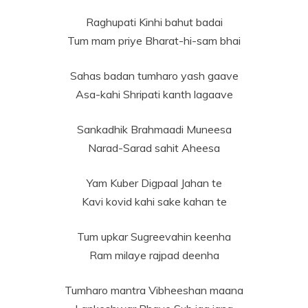
Raghupati Kinhi bahut badai
Tum mam priye Bharat-hi-sam bhai
Sahas badan tumharo yash gaave
Asa-kahi Shripati kanth lagaave
Sankadhik Brahmaadi Muneesa
Narad-Sarad sahit Aheesa
Yam Kuber Digpaal Jahan te
Kavi kovid kahi sake kahan te
Tum upkar Sugreevahin keenha
Ram milaye rajpad deenha
Tumharo mantra Vibheeshan maana