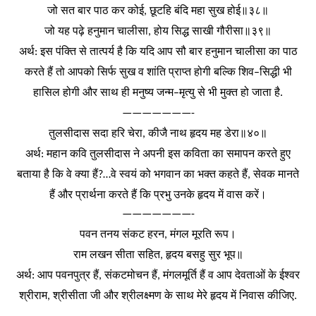
जो
सत
बार
पाठ
कर
कोई
छूटहि
बंदि
महा
सुख
होई॥३८॥
,
जो
यह
पढ़े
हनुमान
चालीसा
होय
सिद्ध
साखी
गौरीसा॥३९॥
,
अर्थ
इस
पंक्ति
से
तात्पर्य
है
कि
यदि
आप
सौ
बार
हनुमान
चालीसा
का
पाठ
:
करते
हैं
तो
आपको
सिर्फ
सुख
व
शांति
प्राप्त
होगी
बल्कि
शिव
सिद्धी
भी
–
हासिल
होगी
और
साथ
ही
मनुष्य
जन्म
मृत्यु
से
भी
मुक्त
हो
जाता
है
–
.
———————-
तुलसीदास
सदा
हरि
चेरा
कीजै
नाथ
हृदय
मह
डेरा॥४०॥
,
अर्थ
महान
कवि
तुलसीदास
ने
अपनी
इस
कविता
का
समापन
करते
हुए
:
बताया
है
कि
वे
क्या
हैं
वे
स्वयं
को
भगवान
का
भक्त
कहते
हैं
सेवक
मानते
?…
,
हैं
और
प्रार्थना
करते
हैं
कि
प्रभु
उनके
हृदय
में
वास
करें।
———————-
पवन
तनय
संकट
हरन
मंगल
मूरति
रूप।
,
राम
लखन
सीता
सहित
हृदय
बसहु
सुर
भूप॥
,
अर्थ
आप
पवनपुत्र
हैं
संकटमोचन
हैं
मंगलमूर्ति
हैं
व
आप
देवताओं
के
ईश्वर
:
,
,
श्रीराम
श्रीसीता
जी
और
श्रीलक्ष्मण
के
साथ
मेरे
हृदय
में
निवास
कीजिए
,
.