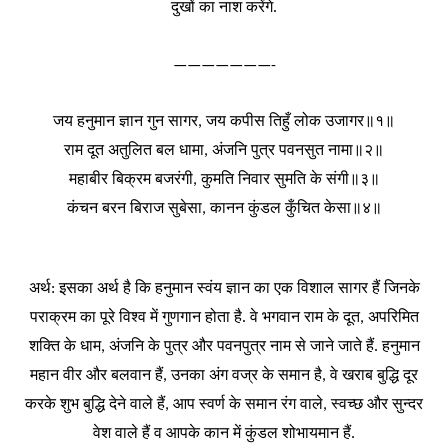
दुखों
का
नाश
करेंगे
.
———————-
जय
हनुमान
ज्ञान
गुन
सागर
जय
कपीस
तिहुँ
लोक
उजागर॥१॥
,
राम
दूत
अतुलित
बल
धामा
अंजनि
पुत्र
पवनसुत
नामा॥२॥
,
महाबीर
बिक्रम
बजरंगी
कुमति
निवार
सुमति
के
संगी॥३॥
,
कंचन
बरन
बिराज
सुबेसा
कानन
कुंडल
कुँचित
केसा॥४॥
,
अर्थ
इसका
अर्थ
है
कि
हनुमान
स्वंय
ज्ञान
का
एक
विशाल
सागर
हैं
जिनके
:
पराक्रम
का
पूरे
विश्व
में
गुणगान
होता
है
वे
भगवान
राम
के
दूत
अपरिमित
.
,
शक्ति
के
धाम
अंजनि
के
पुत्र
और
पवनपुत्र
नाम
से
जाने
जाते
हैं
हनुमान
,
.
महान
वीर
और
बलवान
हैं
उनका
अंग
वज्र
के
समान
है
वे
खराब
बुद्धि
दूर
,
,
करके
शुभ
बुद्धि
देने
वाले
हैं
आप
स्वर्ण
के
समान
रंग
वाले
स्वच्छ
और
सुन्दर
,
,
वेश
वाले
हैं
व
आपके
कान
में
कुंडल
शोभायमान
हैं
.