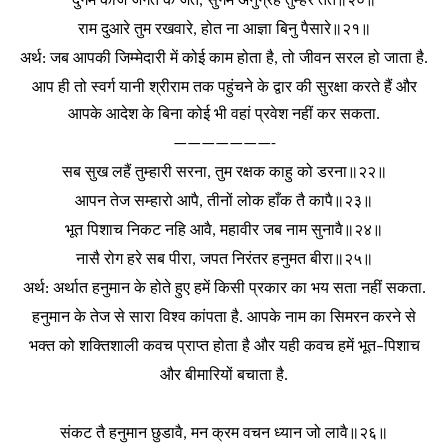
,
राम
दुआरे
तुम
रखवारे
होत
ना
आज्ञा
बिनु
पैसारे॥२१॥
,
अर्थ
जब
आपकी
जिम्मेदारी
में
कोई
काम
होता
है
तो
जीवन
सरल
हो
जाता
है
:
,
.
आप
ही
तो
स्वर्ग
यानी
श्रीराम
तक
पहुंचने
के
द्वार
की
सुरक्षा
करते
हैं
और
आपके
आदेश
के
बिना
कोई
भी
वहां
प्रवेश
नहीं
कर
सकता
.
———————-
सब
सुख
लहैं
तुम्हारी
सरना
तुम
रक्षक
काहु
को
डरना॥२२॥
,
आपन
तेज
सम्हारो
आपै
तीनों
लोक
हाँक
तै
कापै॥२३॥
,
भूत
पिशाच
निकट
नहि
आवै
महावीर
जब
नाम
सुनावै॥२४॥
,
नासै
रोग
हरे
सब
पीरा
जपत
निरंतर
हनुमत
बीरा॥२५॥
,
अर्थ
अर्थात
हनुमान
के
होते
हुए
हमें
किसी
प्रकार
का
भय
सता
नहीं
सकता
:
.
हनुमान
के
तेज
से
सारा
विश्व
कांपता
है
आपके
नाम
का
सिमरन
करने
से
.
भक्त
को
शक्तिशाली
कवच
प्राप्त
होता
है
और
यही
कवच
हमें
भूत
पिशाच
–
और
बीमारियों
बचाता
है
.
संकट
तै
हनुमान
छुडावै
मन
क्रम
वचन
ध्यान
जो
लावै॥२६॥
,