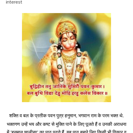
interest
शक्ति
व
बल
के
प्रतीक
पवन
पुत्र
हनुमान
भगवान
राम
के
परम
भक्त
थे
,
.
भक्तगण
उन्हें
भय
और
कष्ट
से
मुक्ति
पाने
के
लिए
पूजते
हैं
व
उनकी
अराधना
में
हनुमान
चालीसा
का
पाठ
पढ़ते
हैं
यह
पाठ
हमारे
लिए
किसी
भी
विकार
व
‘
’
.