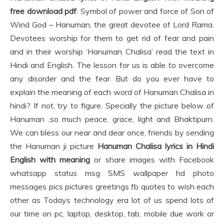
free download pdf
: Symbol of power and force of Son of
Wind God – Hanuman, the great devotee of Lord Rama.
Devotees worship for them to get rid of fear and pain
and in their worship ‘Hanuman Chalisa’ read the text in
Hindi and English. The lesson for us is able to overcome
any disorder and the fear. But do you ever have to
explain the meaning of each word of Hanuman Chalisa in
hindi? If not, try to figure. Specially the picture below of
Hanuman ,so much peace, grace, light and Bhaktipurn.
We can bless our near and dear once, friends by sending
the Hanuman ji picture
Hanuman Chalisa lyrics in Hindi
English with meaning
or share images with Facebook
whatsapp status msg SMS wallpaper hd photo
messages pics pictures greetings fb quotes to wish each
other as Todays technology era lot of us spend lots of
our time on pc, laptop, desktop, tab, mobile due work or