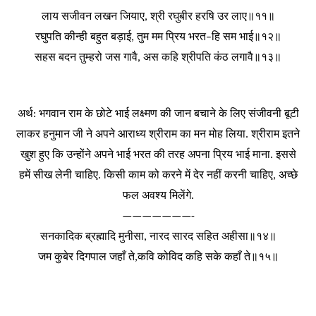
लाय
सजीवन
लखन
जियाए
श्री
रघुबीर
हरषि
उर
लाए॥११॥
,
रघुपति
कीन्ही
बहुत
बड़ाई
तुम
मम
प्रिय
भरत
हि
सम
भाई॥१२॥
,
–
सहस
बदन
तुम्हरो
जस
गावै
अस
कहि
श्रीपति
कंठ
लगावै॥१३॥
,
अर्थ
भगवान
राम
के
छोटे
भाई
लक्ष्मण
की
जान
बचाने
के
लिए
संजीवनी
बूटी
:
लाकर
हनुमान
जी
ने
अपने
आराध्य
श्रीराम
का
मन
मोह
लिया
श्रीराम
इतने
.
खुश
हुए
कि
उन्होंने
अपने
भाई
भरत
की
तरह
अपना
प्रिय
भाई
माना
इससे
.
हमें
सीख
लेनी
चाहिए
किसी
काम
को
करने
में
देर
नहीं
करनी
चाहिए
अच्छे
.
,
फल
अवश्य
मिलेंगे
.
———————-
सनकादिक
ब्रह्मादि
मुनीसा
नारद
सारद
सहित
अहीसा॥१४॥
,
जम
कुबेर
दिगपाल
जहाँ
ते
कवि
कोविद
कहि
सके
कहाँ
ते॥१५॥
,