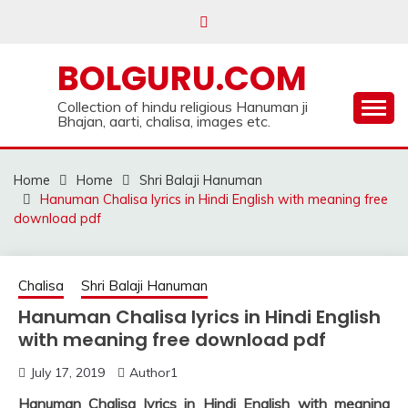
Skip
to
content
BOLGURU.COM
Collection of hindu religious Hanuman ji
Bhajan, aarti, chalisa, images etc.
Home
Home
Shri Balaji Hanuman
Hanuman Chalisa lyrics in Hindi English with meaning free
download pdf
Chalisa
Shri Balaji Hanuman
Hanuman Chalisa lyrics in Hindi English
with meaning free download pdf
July 17, 2019
Author1
Hanuman Chalisa lyrics in Hindi English with meaning