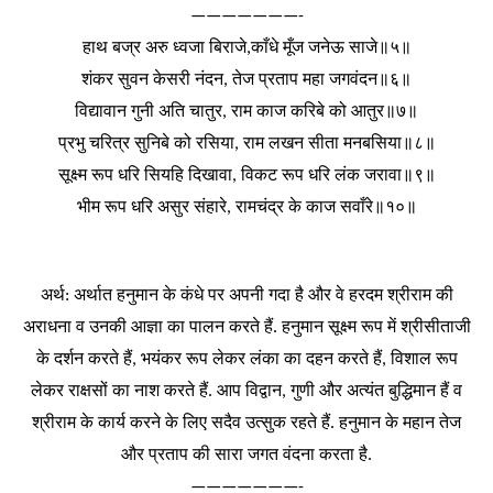
———————-
हाथ
बज्र
अरु
ध्वजा
बिराजे
काँधे
मूँज
जनेऊ
साजे॥५॥
,
शंकर
सुवन
केसरी
नंदन
तेज
प्रताप
महा
जगवंदन॥६॥
,
विद्यावान
गुनी
अति
चातुर
राम
काज
करिबे
को
आतुर॥७॥
,
प्रभु
चरित्र
सुनिबे
को
रसिया
राम
लखन
सीता
मनबसिया॥८॥
,
सूक्ष्म
रूप
धरि
सियहि
दिखावा
विकट
रूप
धरि
लंक
जरावा॥९॥
,
भीम
रूप
धरि
असुर
संहारे
रामचंद्र
के
काज
सवाँरे॥१०॥
,
अर्थ
अर्थात
हनुमान
के
कंधे
पर
अपनी
गदा
है
और
वे
हरदम
श्रीराम
की
:
अराधना
व
उनकी
आज्ञा
का
पालन
करते
हैं
हनुमान
सूक्ष्म
रूप
में
श्रीसीताजी
.
के
दर्शन
करते
हैं
भयंकर
रूप
लेकर
लंका
का
दहन
करते
हैं
विशाल
रूप
,
,
लेकर
राक्षसों
का
नाश
करते
हैं
आप
विद्वान
गुणी
और
अत्यंत
बुद्धिमान
हैं
व
.
,
श्रीराम
के
कार्य
करने
के
लिए
सदैव
उत्सुक
रहते
हैं
हनुमान
के
महान
तेज
.
और
प्रताप
की
सारा
जगत
वंदना
करता
है
.
———————-