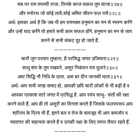
सब
पर
राम
तपस्वी
राजा
तिनके
काज
सकल
तुम
साजा॥२७॥
,
और
मनोरथ
जो
कोई
लावै
सोई
अमित
जीवन
फल
पावै॥२८॥
,
अर्थ
इसका
अर्थ
है
कि
जब
भी
हम
रामभक्त
हनुमान
का
मन
से
स्मरण
करेंगे
:
और
उन्हें
याद
करेंगे
तो
हमारे
सभी
काम
सफल
होंगे
हनुमान
का
मन
से
जाप
.
करने
से
सभी
संकट
दूर
हो
जाते
हैं
.
———————-
चारों
जुग
परताप
तुम्हारा
है
परसिद्ध
जगत
उजियारा॥२९॥
,
साधु
संत
के
तुम
रखवारे
असुर
निकंदन
राम
दुलारे॥३०॥
,
अष्ट
सिद्धि
नौ
निधि
के
दाता
अस
बर
दीन
जानकी
माता॥३१॥
,
अर्थ
आप
सभी
जगह
समाए
हो
आपकी
छवि
चारों
लोकों
से
भी
बड़ी
है
व
:
,
आपका
प्रकाश
सारे
जगत
में
प्रसिद्ध
है
आप
स्वंय
साधु
संतों
की
रक्षा
.
–
करने
वाले
हैं
आप
ही
तो
असुरों
का
विनाश
करते
हैं
जिसके
फलस्वरूप
आप
,
श्रीराम
के
प्रिय
भी
हैं
इतने
बल
व
तेज
के
बावजूद
भी
आप
कमजोर
व
.
मददगार
की
सहायता
करते
हैं
व
उनकी
रक्षा
के
लिए
तत्पर
तैयार
रहते
हैं
.
———————-