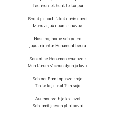
Teenhon lok hank te kanpai
Bhoot pisaach Nikat nahin aavai
Mahavir jab naam sunavae
Nase rog harae sab peera
Japat nirantar Hanumant beera
Sankat se Hanuman chudavae
Man Karam Vachan dyan jo lavai
Sab par Ram tapasvee raja
Tin ke kaj sakal Tum saja
Aur manorath jo koi lavai
Sohi amit jeevan phal pavai