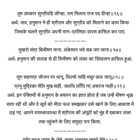
तुम
उपकार
सुग्रीवहि
कीन्हा
राम
मिलाय
राज
पद
दीन्हा॥१६॥
,
अर्थ
भाव
हनुमान
ने
ही
श्रीराम
और
सुग्रीव
को
मिलाने
का
काम
किया
:
,
जिसके
चलते
सुग्रीव
अपनी
मान
प्रतिष्ठा
वापस
हासिल
कर
पाए
–
.
———————-
तुम्हरो
मंत्र
बिभीषण
माना
लंकेश्वर
भये
सब
जग
जाना॥१७॥
,
अर्थ
हनुमान
की
सलाह
से
ही
विभीषण
को
लंका
का
सिंघासन
हासिल
हुआ
:
.
जुग
सहस्त्र
जोजन
पर
भानू
लिल्यो
ताहि
मधुर
फ़ल
जानू॥१८॥
,
प्रभु
मुद्रिका
मेलि
मुख
माही
जलधि
लाँघि
गए
अचरज
नाही॥१९॥
,
अर्थ
इन
पंक्तियों
से
हनुमान
के
बचपन
का
ज्ञात
होता
है
जब
उन्हें
भीषण
भूख
:
सता
रही
थी
और
वे
सूर्य
को
मीठा
फल
समझकर
उसे
खाने
के
लिए
आकाश
में
उड़
गए
आपने
वयस्कावस्था
में
श्रीराम
की
अंगूठी
को
मुंह
में
दबाकर
लंका
.
तक
पहुंचने
के
लिए
समुद्र
पार
किया
.
———————-
दुर्गम
काज
जगत
के
जेते
सुगम
अनुग्रह
तुम्हरे
तेते॥२०॥