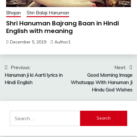
Bhajan
Shri Balaji Hanuman
Shri Hanuman Bajrang Baan in Hindi
English with meaning
December 5, 2019
Author1
Post
Previous:
Next:
Hanuman ji ki Aarti lyrics in
Good Morning Image
navigation
Hindi English
Whatsapp With Hanuman Ji
Hindu God Wishes
Search
for: