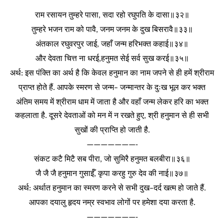
राम
रसायन
तुम्हरे
पासा
सदा
रहो
रघुपति
के
दासा॥३२॥
,
तुम्हरे
भजन
राम
को
पावै
जनम
जनम
के
दुख
बिसरावै॥३३॥
,
अंतकाल
रघुवरपुर
जाई
जहाँ
जन्म
हरिभक्त
कहाई॥३४॥
,
और
देवता
चित्त
ना
धरई
हनुमत
सेई
सर्व
सुख
करई॥३५॥
,
अर्थ
इस
पंक्ति
का
अर्थ
है
कि
केवल
हनुमान
का
नाम
जपने
से
ही
हमें
श्रीराम
:
प्राप्त
होते
हैं
आपके
स्मरण
से
जन्म
जन्मान्तर
के
दुःख
भूल
कर
भक्त
.
–
अंतिम
समय
में
श्रीराम
धाम
में
जाता
है
और
वहाँ
जन्म
लेकर
हरि
का
भक्त
कहलाता
है
दूसरे
देवताओं
को
मन
में
न
रखते
हुए
श्री
हनुमान
से
ही
सभी
.
,
सुखों
की
प्राप्ति
हो
जाती
है
.
———————-
संकट
कटै
मिटै
सब
पीरा
जो
सुमिरै
हनुमत
बलबीरा॥३६॥
,
जै
जै
जै
हनुमान
गुसाईँ
कृपा
करहु
गुरु
देव
की
नाई॥३७॥
,
अर्थ
अर्थात
हनुमान
का
स्मरण
करने
से
सभी
दुख
दर्द
खत्म
हो
जाते
हैं
:
–
.
आपका
दयालु
हृदय
नम्र
स्वभाव
लोगों
पर
हमेशा
दया
करता
है
.
———————-