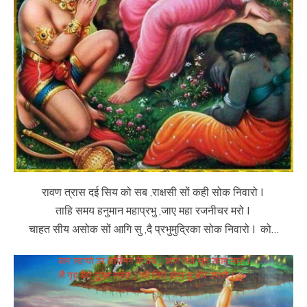
रावण त्रास दई सिय को सब ,राक्षसी सों कही सोक निवारो I
ताहि समय हनुमान महाप्रभु ,जाए महा रजनीचर मरो I
चाहत सीय असोक सों आगि सु ,दै प्रभुमुद्रिका सोक निवारो I को…