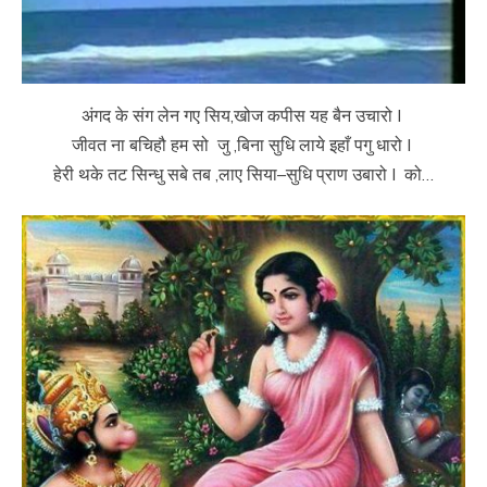
अंगद के संग लेन गए सिय,खोज कपीस यह बैन उचारो I
जीवत ना बचिहौ हम सो जु ,बिना सुधि लाये इहाँ पगु धारो I
हेरी थके तट सिन्धु सबे तब ,लाए सिया–सुधि प्राण उबारो I को…