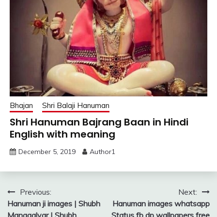
Bhajan
Shri Balaji Hanuman
Shri Hanuman Bajrang Baan in Hindi
English with meaning
December 5, 2019
Author1
Post
Previous:
Next:
Hanuman ji images | Shubh
Hanuman images whatsapp
navigation
Managalvar | Shubh
Status fb dp wallpapers free