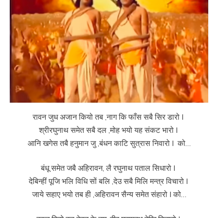
रावन जुध अजान कियो तब ,नाग कि फाँस सबै सिर डारो I
श्रीरघुनाथ समेत सबै दल ,मोह भयो यह संकट भारो I
आनि खगेस तबै हनुमान जु ,बंधन काटि सुत्रास निवारो I को…
बंधू समेत जबै अहिरावन, लै रघुनाथ पताल सिधारो I
देबिन्हीं पूजि भलि विधि सों बलि ,देउ सबै मिलि मन्त्र विचारो I
जाये सहाए भयो तब ही ,अहिरावन सैन्य समेत संहारो I को…