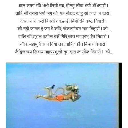
बाल समय रवि भक्षी लियो तब, तीनहुं लोक भयो अंधियारों I
ताहि सों त्रास भयो जग को, यह संकट काहु सों जात न टारो I
देवन आनि करी बिनती तब,छाड़ी दियो रवि कष्ट निवारो I
को नहीं जानत है जग में कपि, संकटमोचन नाम तिहारो I को…
बालि की त्रास कपीस बसैं गिरि,जात महाप्रभु पंथ निहारो I
चौंकि महामुनि साप दियो तब ,चाहिए कौन बिचार बिचारो I
कैद्विज रूप लिवाय महाप्रभु,सो तुम दास के सोक निवारो I को…