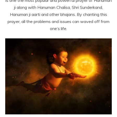
is one the most popular and powerful prayer of Hanuman
ji along with Hanuman Chalisa, Shri Sunderkand,
Hanuman ji aarti and other bhajans. By chanting this
prayer, all the problems and issues can waved off from
one’s life.